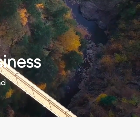
siness
nd