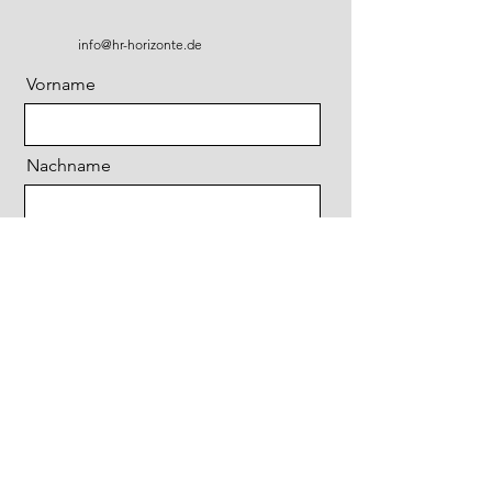
info@hr-horizonte.de
Vorname
Nachname
E-Mail
Nachricht
Ich habe die Datenschutzerklärung