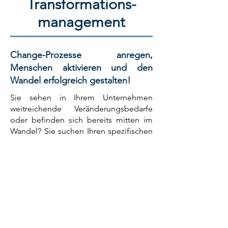
Transformations-
management
C
hange-Prozesse anregen,
Menschen aktivieren und den
Wandel erfolgreich gestalten!
Sie sehen in Ihrem Unternehmen
weitreichende Veränderungsbedarfe
oder befinden sich bereits mitten im
Wandel? Sie suchen Ihren spezifischen
Ansatz aus Veränderungsnotwendigkeit
und der Veränderungsmöglichkeit Ihrer
Mitarbeitenden, um mit dem Change-
Prozess Erfolg zu haben? Wir sind
ausgebildete BeraterInnen für die
Gestaltung eines erfolgreichen,
systemischen Change Managements!