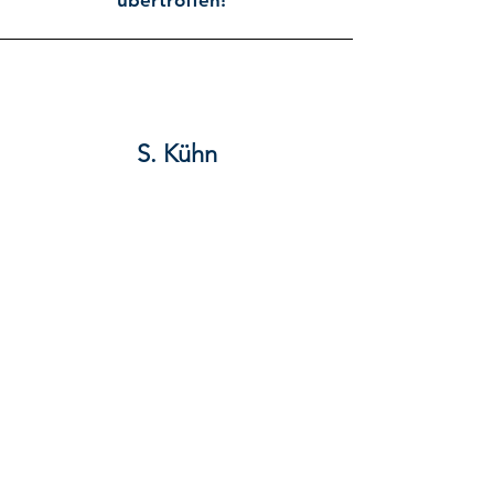
übertroffen!"
S. Kühn
“Das war ganz anders als jedes
Training. Dieses Training kann ich
jeder Führungskraft empfehlen!”
KONTAKT
Ottenser Hauptstraße 4-6
Hahnenkamp 1 (Postanschrift)
22765 Hamburg