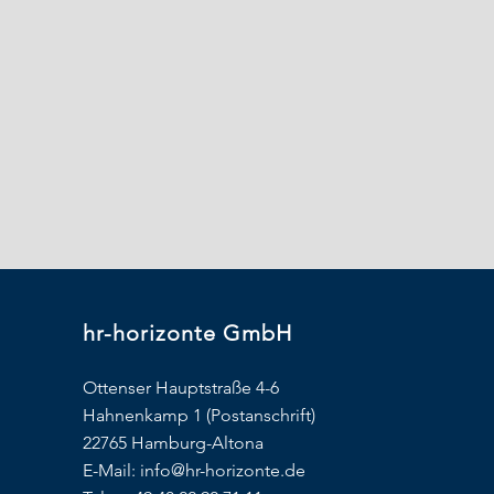
hr-horizonte GmbH
Ottenser Hauptstraße 4-6
Hahnenkamp 1 (Postanschrift)
22765 Hamburg-Altona
E-Mail:
info@hr-horizonte.de