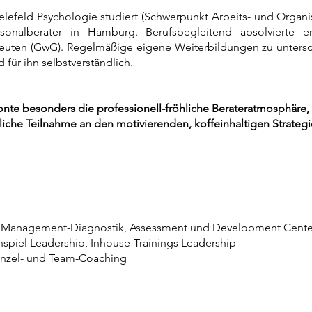
lefeld Psychologie studiert (Schwerpunkt Arbeits- und Organ
rsonalberater in Hamburg. Berufsbegleitend absolvierte
euten (GwG). Regelmäßige eigene Weiterbildungen zu unters
d für ihn selbstverständlich.
zonte besonders die professionell-fröhliche Berateratmosphäre
rliche Teilnahme an den motivierenden, koffeinhaltigen Strateg
 Management-Diagnostik, Assessment und Development Center
nspiel Leadership, Inhouse-Trainings Leadership
inzel- und Team-Coaching