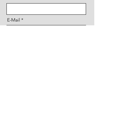
E-Mail
Nachricht
Ich habe die Datenschutzerklärung
zur Kenntnis genommen.
Senden