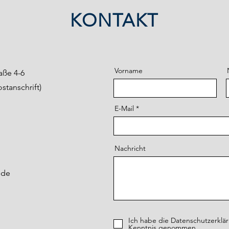
KONTAKT
Vorname
aße 4-6
tanschrift)
E-Mail
Nachricht
.de
Ich habe die Datenschutzerklä
Kenntnis genommen.