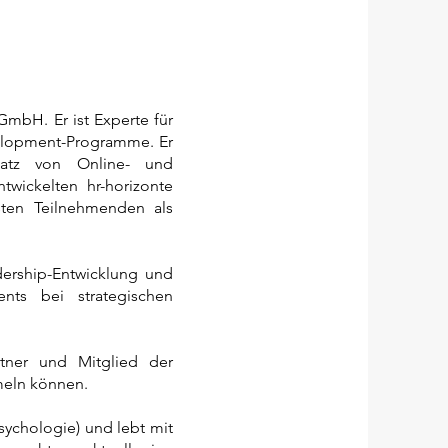
GmbH. Er ist Experte für
elopment-Programme. Er
satz von Online- und
twickelten hr-horizonte
isten Teilnehmenden als
dership-Entwicklung und
nts bei strategischen
tner und Mitglied der
meln können.
ychologie) und lebt mit