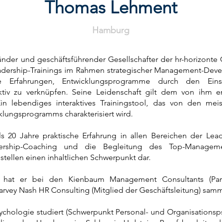
Thomas Lehment
Hamburg
der und geschäftsführender Gesellschafter der hr-horizonte 
adership-Trainings im Rahmen strategischer Management-Dev
ive Erfahrungen, Entwicklungsprogramme durch den Ein
aktiv zu verknüpfen. Seine Leidenschaft gilt dem von ihm en
Ein lebendiges interaktives Trainingstool, das von den me
klungsprogramms charakterisiert wird.
ls 20 Jahre praktische Erfahrung in allen Bereichen der Lea
ership-Coaching und die Begleitung des Top-Manageme
tellen einen inhaltlichen Schwerpunkt dar.
en hat er bei den Kienbaum Management Consultants (Par
arvey Nash HR Consulting (Mitglied der Geschäftsleitung) sam
chologie studiert (Schwerpunkt Personal- und Organisationsps