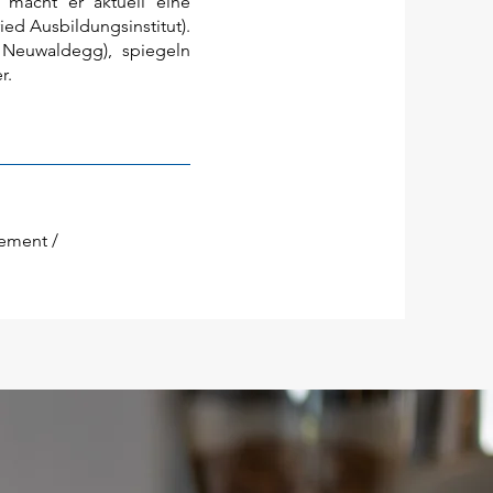
 macht er aktuell eine
d Ausbildungsinstitut).
 Neuwaldegg), spiegeln
r.
ement /