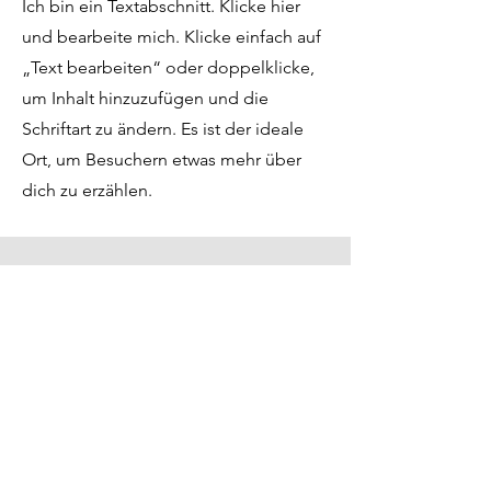
Ich bin ein Textabschnitt. Klicke hier
und bearbeite mich. Klicke einfach auf
„Text bearbeiten“ oder doppelklicke,
um Inhalt hinzuzufügen und die
Schriftart zu ändern. Es ist der ideale
Ort, um Besuchern etwas mehr über
dich zu erzählen.
KONTAKT
Ottenser Hauptstraße 4-6
Hahnenkamp 1 (Postanschrift)
22765 Hamburg
+49 40 22 92 71 11